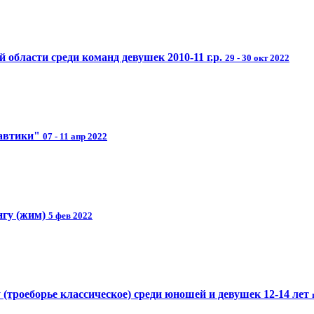
области среди команд девушек 2010-11 г.р.
29 - 30 окт 2022
навтики"
07 - 11 апр 2022
нгу (жим)
5 фев 2022
(троеборье классическое) среди юношей и девушек 12-14 лет