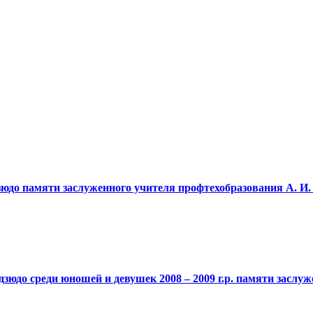
о памяти заслуженного учителя профтехобразования А. И. 
юдо среди юношей и девушек 2008 – 2009 г.р. памяти заслу