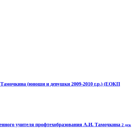
Тамочкина (юноши и девушки 2009-2010 г.р.) (ЕОКП
женного учителя профтехобразования А.И. Тамочкина
2 дек